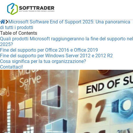
Microsoft Software End of Support 2025: Una panoramica
di tutti i prodotti
Table of Contents
Quali prodotti Microsoft raggiungeranno la fine del supporto nel
2025?
Fine del supporto per Office 2016 e Office 2019
Fine del supporto per Windows Server 2012 e 2012 R2
Cosa significa per la tua organizzazione?
Contattaci!